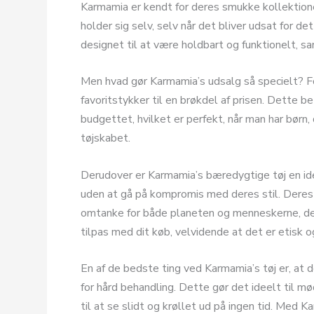
Karmamia er kendt for deres smukke kollektione
holder sig selv, selv når det bliver udsat for d
designet til at være holdbart og funktionelt, s
Men hvad gør Karmamia’s udsalg så specielt? For
favoritstykker til en brøkdel af prisen. Dette 
budgettet, hvilket er perfekt, når man har børn
tøjskabet.
Derudover er Karmamia’s bæredygtige tøj en ide
uden at gå på kompromis med deres stil. Deres tø
omtanke for både planeten og menneskerne, der
tilpas med dit køb, velvidende at det er etisk o
En af de bedste ting ved Karmamia’s tøj er, at de
for hård behandling. Dette gør det ideelt til mød
til at se slidt og krøllet ud på ingen tid. Med 