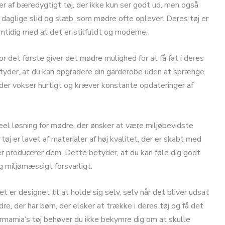
r af bæredygtigt tøj, der ikke kun ser godt ud, men også
et daglige slid og slæb, som mødre ofte oplever. Deres tøj er
amtidig med at det er stilfuldt og moderne.
 det første giver det mødre mulighed for at få fat i deres
betyder, at du kan opgradere din garderobe uden at sprænge
, der vokser hurtigt og kræver konstante opdateringer af
el løsning for mødre, der ønsker at være miljøbevidste
j er lavet af materialer af høj kvalitet, der er skabt med
 producerer dem. Dette betyder, at du kan føle dig godt
g miljømæssigt forsvarligt.
t er designet til at holde sig selv, selv når det bliver udsat
re, der har børn, der elsker at trække i deres tøj og få det
Karmamia’s tøj behøver du ikke bekymre dig om at skulle