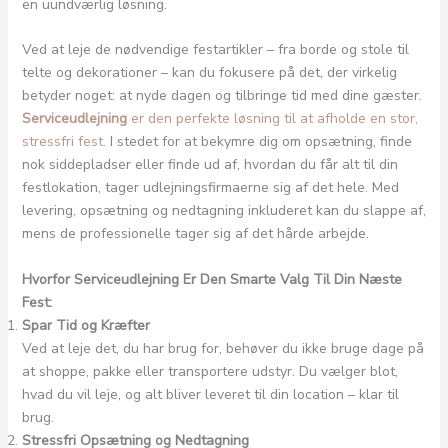
en uundværlig løsning.
Ved at leje de nødvendige festartikler – fra borde og stole til
telte og dekorationer – kan du fokusere på det, der virkelig
betyder noget: at nyde dagen og tilbringe tid med dine gæster.
Serviceudlejning
er den perfekte løsning til at afholde en stor,
stressfri fest.
I stedet for at bekymre dig om opsætning, finde
nok siddepladser eller finde ud af, hvordan du får alt til din
festlokation, tager udlejningsfirmaerne sig af det hele. Med
levering, opsætning og nedtagning inkluderet kan du slappe af,
mens de professionelle tager sig af det hårde arbejde.
Hvorfor Serviceudlejning Er Den Smarte Valg Til Din Næste
Fest:
Spar Tid og Kræfter
Ved at leje det, du har brug for, behøver du ikke bruge dage på
at shoppe, pakke eller transportere udstyr. Du vælger blot,
hvad du vil leje, og alt bliver leveret til din location – klar til
brug.
Stressfri Opsætning og Nedtagning