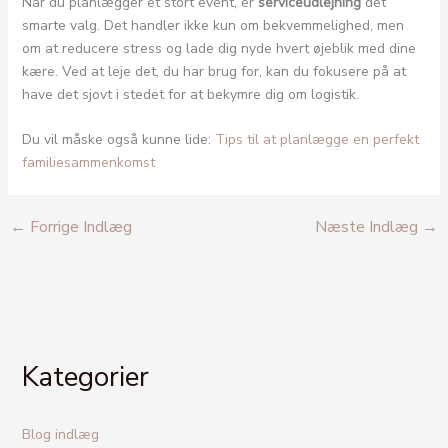
Når du planlægger et stort event, er
serviceudlejning
det
smarte valg. Det handler ikke kun om bekvemmelighed, men
om at reducere stress og lade dig nyde hvert øjeblik med dine
kære. Ved at leje det, du har brug for, kan du fokusere på at
have det sjovt i stedet for at bekymre dig om logistik.
Du vil måske også kunne lide:
Tips til at planlægge en perfekt
familiesammenkomst
←
Forrige Indlæg
Næste Indlæg
→
Kategorier
Blog indlæg