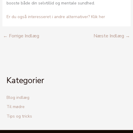
booste både din selvtillid og mentale sundhed.
Er du også interesseret i andre alternativer? Klik her
←
Forrige Indlæg
Næste Indlæg
→
Kategorier
Blog indlæg
Til mødre
Tips og tricks