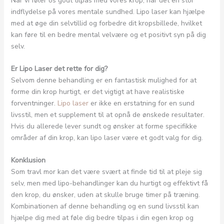
Når vi føler os godt tilpas med vores krop, har det en stor
indflydelse på vores mentale sundhed. Lipo laser kan hjælpe
med at øge din selvtillid og forbedre dit kropsbillede, hvilket
kan føre til en bedre mental velvære og et positivt syn på dig
selv.
Er Lipo Laser det rette for dig?
Selvom denne behandling er en fantastisk mulighed for at
forme din krop hurtigt, er det vigtigt at have realistiske
forventninger.
Lipo laser
er ikke en erstatning for en sund
livsstil, men et supplement til at opnå de ønskede resultater.
Hvis du allerede lever sundt og ønsker at forme specifikke
områder af din krop, kan lipo laser være et godt valg for dig.
Konklusion
Som travl mor kan det være svært at finde tid til at pleje sig
selv, men med lipo-behandlinger kan du hurtigt og effektivt få
den krop, du ønsker, uden at skulle bruge timer på træning.
Kombinationen af denne behandling og en sund livsstil kan
hjælpe dig med at føle dig bedre tilpas i din egen krop og