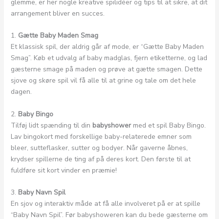
glemme, er her nogle kreative spilidéer og tips til at sikre, at dit
arrangement bliver en succes.
1.
Gætte Baby Maden Smag
Et klassisk spil, der aldrig går af mode, er “Gætte Baby Maden
Smag”. Køb et udvalg af baby madglas, fjern etiketterne, og lad
gæsterne smage på maden og prøve at gætte smagen. Dette
sjove og skøre spil vil få alle til at grine og tale om det hele
dagen.
2.
Baby Bingo
Tilføj lidt spænding til din
babyshower
med et spil Baby Bingo.
Lav bingokort med forskellige baby-relaterede emner som
bleer, sutteflasker, sutter og bodyer. Når gaverne åbnes,
krydser spillerne de ting af på deres kort. Den første til at
fuldføre sit kort vinder en præmie!
3.
Baby Navn Spil
En sjov og interaktiv måde at få alle involveret på er at spille
“Baby Navn Spil”. Før babyshoweren kan du bede gæsterne om