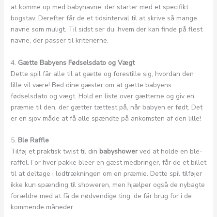
at komme op med babynavne, der starter med et specifikt
bogstav. Derefter får de et tidsinterval til at skrive så mange
navne som muligt. Til sidst ser du, hvem der kan finde på flest
navne, der passer til kriterierne.
4.
Gætte Babyens Fødselsdato og Vægt
Dette spil får alle til at gætte og forestille sig, hvordan den
lille vil være! Bed dine gæster om at gætte babyens
fødselsdato og vægt. Hold en liste over gætterne og giv en
præmie til den, der gætter tættest på, når babyen er født. Det
er en sjov måde at få alle spændte på ankomsten af den lille!
5.
Ble Raffle
Tilføj et praktisk twist til din
babyshower
ved at holde en ble-
raffel. For hver pakke bleer en gæst medbringer, får de et billet
til at deltage i lodtrækningen om en præmie. Dette spil tilføjer
ikke kun spænding til showeren, men hjælper også de nybagte
forældre med at få de nødvendige ting, de får brug for i de
kommende måneder.