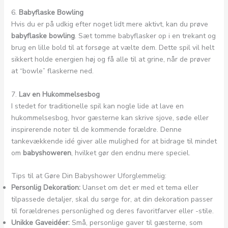
6.
Babyflaske Bowling
Hvis du er på udkig efter noget lidt mere aktivt, kan du prøve
babyflaske bowling
. Sæt tomme babyflasker op i en trekant og
brug en lille bold til at forsøge at vælte dem. Dette spil vil helt
sikkert holde energien høj og få alle til at grine, når de prøver
at “bowle” flaskerne ned.
7.
Lav en Hukommelsesbog
I stedet for traditionelle spil kan nogle lide at lave en
hukommelsesbog, hvor gæsterne kan skrive sjove, søde eller
inspirerende noter til de kommende forældre. Denne
tankevækkende idé giver alle mulighed for at bidrage til mindet
om
babyshoweren
, hvilket gør den endnu mere speciel.
Tips til at Gøre Din Babyshower Uforglemmelig:
Personlig Dekoration:
Uanset om det er med et tema eller
tilpassede detaljer, skal du sørge for, at din dekoration passer
til forældrenes personlighed og deres favoritfarver eller -stile.
Unikke Gaveidéer:
Små, personlige gaver til gæsterne, som