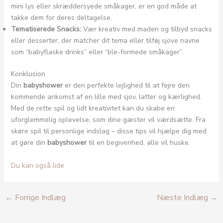
mini lys eller skræddersyede småkager, er en god måde at
takke dem for deres deltagelse.
Tematiserede Snacks:
Vær kreativ med maden og tilbyd snacks
eller desserter, der matcher dit tema eller tilføj sjove navne
som “babyflaske drinks” eller “ble-formede småkager”.
Konklusion
Din
babyshower
er den perfekte lejlighed til at fejre den
kommende ankomst af en lille med sjov, latter og kærlighed.
Med de rette spil og lidt kreativitet kan du skabe en
uforglemmelig oplevelse, som dine gæster vil værdsætte. Fra
skøre spil til personlige indslag – disse tips vil hjælpe dig med
at gøre din
babyshower
til en begivenhed, alle vil huske.
Du kan også lide
←
Forrige Indlæg
Næste Indlæg
→