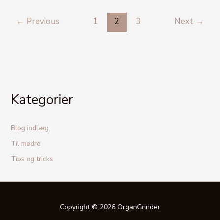
←
Previous
1
2
3
Next
→
Kategorier
Blog indlæg
Til mødre
Tips og tricks
Copyright © 2026 OrganGrinder