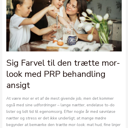
Sig Farvel til den trætte mor-
look med PRP behandling
ansigt
At være mor er et af de mest givende job, men det kommer
også med sine udfordringer – lange nætter, endeløse to-do
lister og lidt tid til egenomsorg. Efter nogle år med søvnløse
nætter og stress er det ikke underligt, at mange mødre
begynder at bemærke den trætte mor-look: mat hud, fine linjer